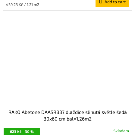
Add to cart
Measure
439,23 Kč / 1.21 m2
price:
RAKO Abetone DAASR837 dlaždice slinutá světle šedá
30x60 cm bal=1,26m2
Skladem
623 Kč
–30 %