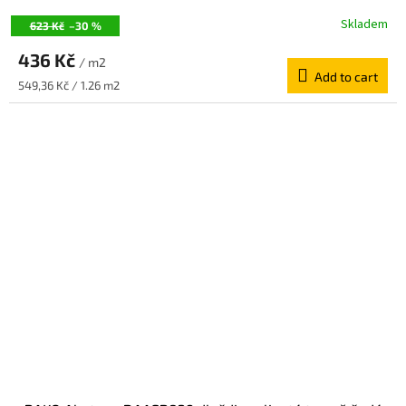
Skladem
623 Kč
–30 %
436 Kč
/ m2
Add to cart
Measure
549,36 Kč / 1.26 m2
price: