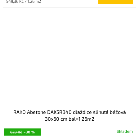
Measure
549,36 Kč / 1.26 m2
price:
RAKO Abetone DAKSR840 dlaždice slinutá béžová
30x60 cm bal=1,26m2
Skladem
623 Kč
–30 %