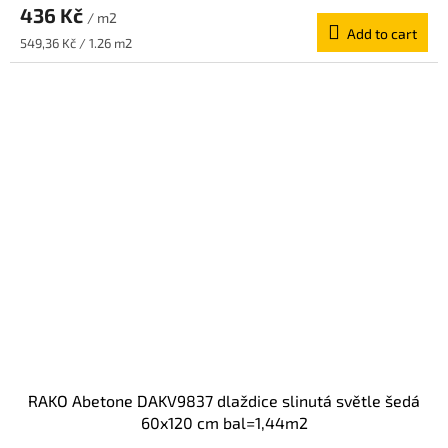
436 Kč
/ m2
Add to cart
Measure
549,36 Kč / 1.26 m2
price:
RAKO Abetone DAKV9837 dlaždice slinutá světle šedá
60x120 cm bal=1,44m2