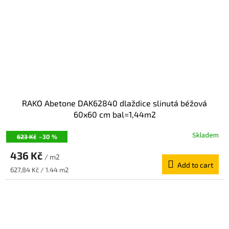
RAKO Abetone DAK62840 dlaždice slinutá béžová
60x60 cm bal=1,44m2
Skladem
623 Kč
–30 %
436 Kč
/ m2
Add to cart
Measure
627,84 Kč / 1.44 m2
price: