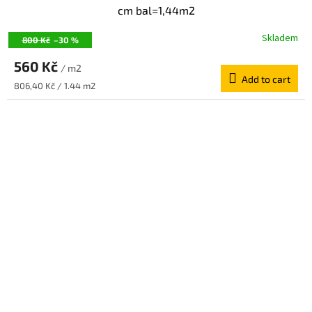
cm bal=1,44m2
Skladem
800 Kč
–30 %
560 Kč
/ m2
Add to cart
Measure
806,40 Kč / 1.44 m2
price: