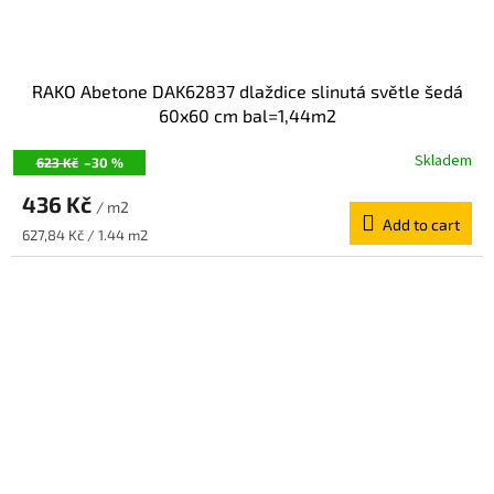
RAKO Abetone DAK62837 dlaždice slinutá světle šedá
60x60 cm bal=1,44m2
Skladem
623 Kč
–30 %
436 Kč
/ m2
Add to cart
Measure
627,84 Kč / 1.44 m2
price: