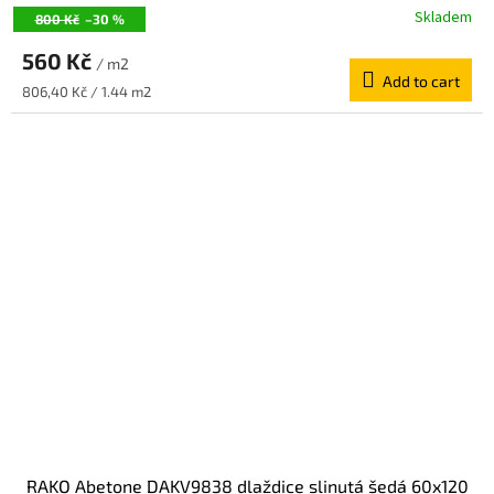
Skladem
800 Kč
–30 %
560 Kč
/ m2
Add to cart
Measure
806,40 Kč / 1.44 m2
price:
RAKO Abetone DAKV9838 dlaždice slinutá šedá 60x120