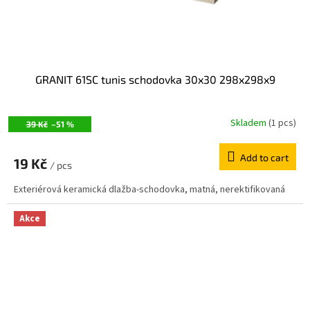
u
c
t
s
GRANIT 61SC tunis schodovka 30x30 298x298x9
Skladem
(1 pcs)
39 Kč
–51 %
Add to cart
19 Kč
/ pcs
Exteriérová keramická dlažba-schodovka, matná, nerektifikovaná
Akce