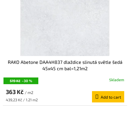
RAKO Abetone DAA4H837 dlaždice slinutá světle šedá
45x45 cm bal=1,21m2
Skladem
519 Kč
–30 %
363 Kč
/ m2
Add to cart
Measure
439,23 Kč / 1.21 m2
price: