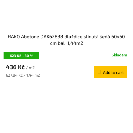
RAKO Abetone DAK62838 dlaždice slinutá šedá 60x60
cm bal=1,44m2
Skladem
623 Kč
–30 %
436 Kč
/ m2
Add to cart
Measure
627,84 Kč / 1.44 m2
price: