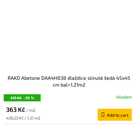
RAKO Abetone DAA4H838 dlaždice slinutá šedá 45x45
cm bal=1,21m2
Skladem
519 Kč
–30 %
363 Kč
/ m2
Add to cart
Measure
439,23 Kč / 1.21 m2
price: