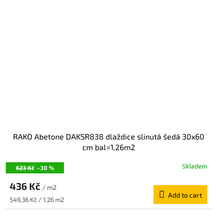
RAKO Abetone DAKSR838 dlaždice slinutá šedá 30x60
cm bal=1,26m2
Skladem
623 Kč
–30 %
436 Kč
/ m2
Add to cart
Measure
549,36 Kč / 1.26 m2
price: