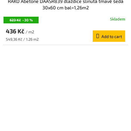
RAKO Abetone DAASR839 dlaždice slinutá tmavě šedá
30x60 cm bal=1,26m2
Skladem
623 Kč
–30 %
436 Kč
/ m2
Add to cart
Measure
549,36 Kč / 1.26 m2
price: