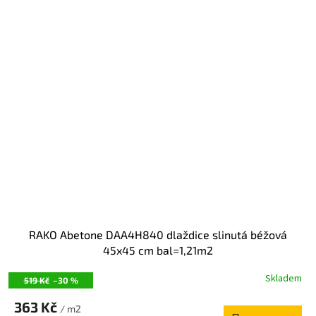
RAKO Abetone DAA4H840 dlaždice slinutá béžová
45x45 cm bal=1,21m2
Skladem
519 Kč
–30 %
363 Kč
/ m2