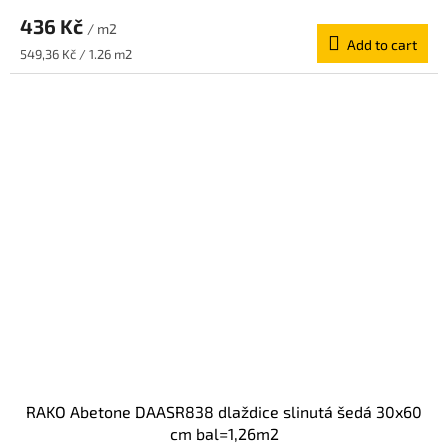
436 Kč
/ m2
Add to cart
Measure
549,36 Kč / 1.26 m2
price:
RAKO Abetone DAASR838 dlaždice slinutá šedá 30x60
cm bal=1,26m2