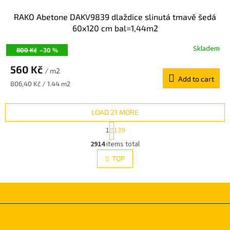
RAKO Abetone DAKV9839 dlaždice slinutá tmavě šedá
60x120 cm bal=1,44m2
Skladem
800 Kč
–30 %
560 Kč
/ m2
Add to cart
Measure
806,40 Kč / 1.44 m2
price:
LOAD 21 MORE
P
1
139
a
L
g
2914
items total
i
i
s
TOP
n
t
a
i
t
i
n
o
g
n
c
F
o
o
n