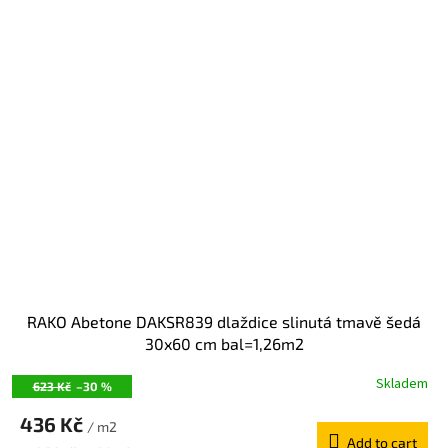
RAKO Abetone DAKSR839 dlaždice slinutá tmavě šedá
30x60 cm bal=1,26m2
Skladem
623 Kč
–30 %
436 Kč
/ m2
Add to cart