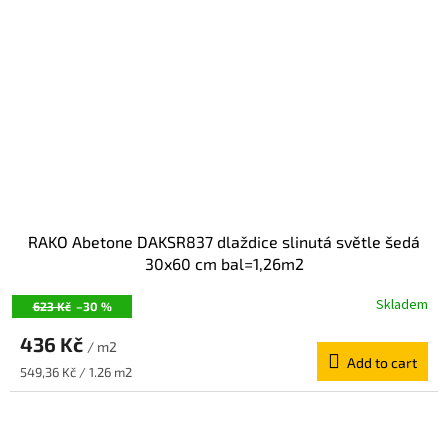
RAKO Abetone DAKSR837 dlaždice slinutá světle šedá
30x60 cm bal=1,26m2
Skladem
623 Kč
–30 %
436 Kč
/ m2
Add to cart
Measure
549,36 Kč / 1.26 m2
price: