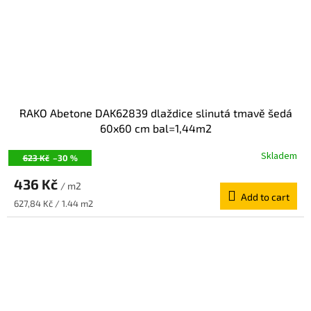
RAKO Abetone DAK62839 dlaždice slinutá tmavě šedá
60x60 cm bal=1,44m2
Skladem
623 Kč
–30 %
436 Kč
/ m2
Add to cart
Measure
627,84 Kč / 1.44 m2
price: