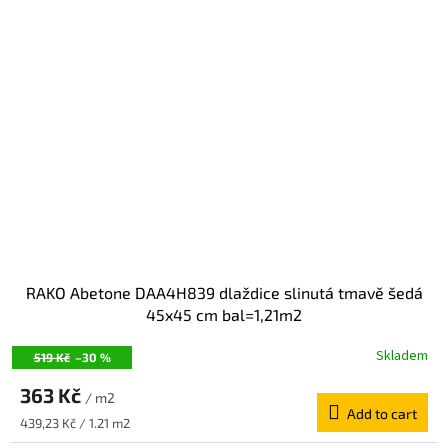
RAKO Abetone DAA4H839 dlaždice slinutá tmavě šedá
45x45 cm bal=1,21m2
Skladem
519 Kč
–30 %
363 Kč
/ m2
Add to cart
Measure
439,23 Kč / 1.21 m2
price: