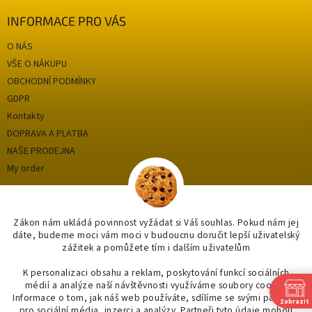
INFORMACE PRO VÁS
O NÁS
VŠE O NÁKUPU
OBCHODNÍ PODMÍNKY
GDPR
Kontakty
DOPRAVA A PLATBA
NAŠE PRODEJNA
My order
Categories
Zákon nám ukládá povinnost vyžádat si Váš souhlas. Pokud nám jej
dáte, budeme moci vám moci v budoucnu doručit lepší uživatelský
zážitek a pomůžete tím i dalším uživatelům
OUTLET až -75%
OBKLADY A DLAŽBY
K personalizaci obsahu a reklam, poskytování funkcí sociálních
médií a analýze naší návštěvnosti využíváme soubory cookie.
KOUPELNY
Informace o tom, jak náš web používáte, sdílíme se svými partnery
Zobrazit
OSVĚTLENÍ
pro sociální média, inzerci a analýzy. Partneři tyto údaje mohou