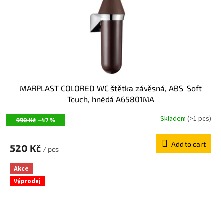
MARPLAST COLORED WC štětka závěsná, ABS, Soft
Touch, hnědá A65801MA
Skladem
(>1 pcs)
990 Kč
–47 %
Add to cart
520 Kč
/ pcs
Akce
Výprodej