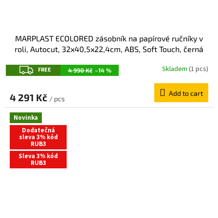
MARPLAST ECOLORED zásobník na papírové ručníky v
roli, Autocut, 32x40,5x22,4cm, ABS, Soft Touch, černá
mat A78050VB
F
Skladem
(1 pcs)
FREE
4 990 Kč
–14 %
R
Add to cart
E
4 291 Kč
/ pcs
E
Novinka
Dodatečná
sleva 3% kód
RUB3
Sleva 3% kód
RUB3