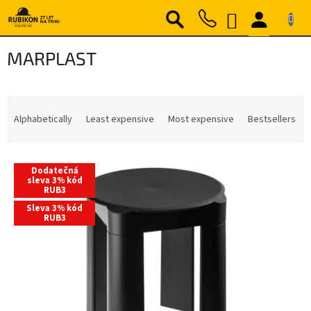
Skip
SHOPPING
to
content
CART
MARPLAST
P
r
Alphabetically
Least expensive
Most expensive
Bestsellers
o
d
L
u
Dodatečná
i
c
sleva 3% kód
RUB3
s
t
t
s
Sleva 3% kód
RUB3
o
o
f
r
p
t
r
i
o
n
d
g