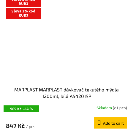
RUB3
Sleva 3% kód
RUB3
MARPLAST MARPLAST dávkovač tekutého mýdla
1200ml, bílá A54201SP
Skladem
(>1 pcs)
985 Kč
–14 %
Add to cart
847 Kč
/ pcs