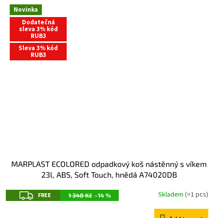
E
Novinka
Dodatečná
sleva 3% kód
RUB3
Sleva 3% kód
RUB3
MARPLAST ECOLORED odpadkový koš nástěnný s víkem
23l, ABS, Soft Touch, hnědá A74020DB
F
Skladem
(>1 pcs)
FREE
1 340 Kč
–14 %
R