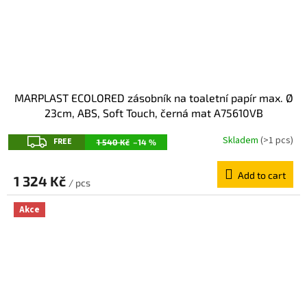
MARPLAST ECOLORED zásobník na toaletní papír max. Ø
23cm, ABS, Soft Touch, černá mat A75610VB
F
Skladem
(>1 pcs)
FREE
1 540 Kč
–14 %
R
Add to cart
E
1 324 Kč
/ pcs
E
Akce