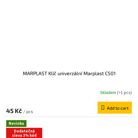
MARPLAST Klíč univerzální Marplast C501
Skladem
(>1 pcs)
Add to cart
45 Kč
/ pcs
Novinka
Dodatečná
sleva 3% kód