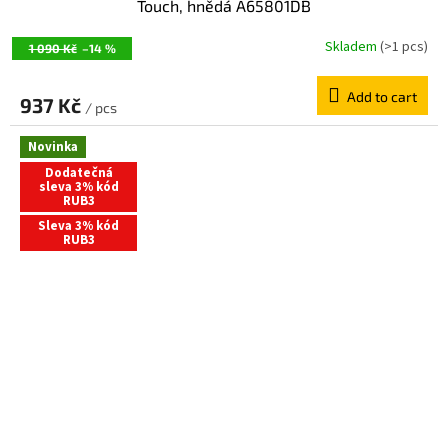
Touch, hnědá A65801DB
Skladem
(>1 pcs)
1 090 Kč
–14 %
Add to cart
937 Kč
/ pcs
Novinka
Dodatečná
sleva 3% kód
RUB3
Sleva 3% kód
RUB3