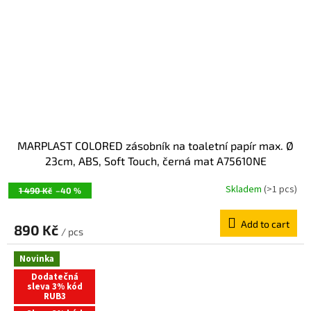
MARPLAST COLORED zásobník na toaletní papír max. Ø
23cm, ABS, Soft Touch, černá mat A75610NE
Skladem
(>1 pcs)
1 490 Kč
–40 %
Add to cart
890 Kč
/ pcs
Novinka
Dodatečná
sleva 3% kód
RUB3