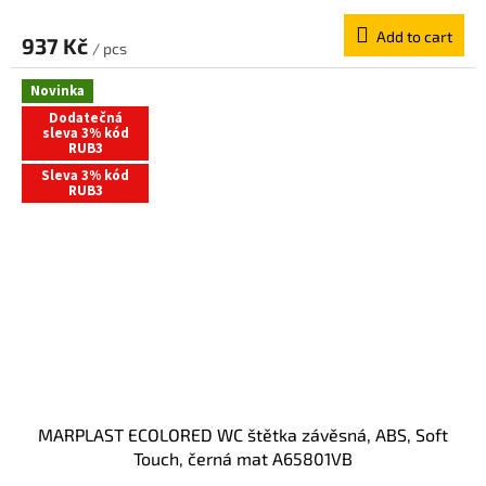
Add to cart
937 Kč
/ pcs
Novinka
Dodatečná
sleva 3% kód
RUB3
Sleva 3% kód
RUB3
MARPLAST ECOLORED WC štětka závěsná, ABS, Soft
Touch, černá mat A65801VB