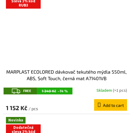
Sleva 3% kód
RUB3
MARPLAST ECOLORED dávkovač tekutého mýdla 550ml,
ABS, Soft Touch, černá mat A71401VB
F
Skladem
(>1 pcs)
FREE
1 340 Kč
–14 %
R
Add to cart
E
1 152 Kč
/ pcs
E
Novinka
Dodatečná
sleva 3% kód