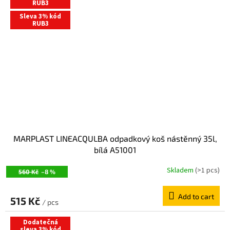
RUB3
Sleva 3% kód
RUB3
MARPLAST LINEACQULBA odpadkový koš nástěnný 35l,
bílá A51001
Skladem
(>1 pcs)
560 Kč
–8 %
Add to cart
515 Kč
/ pcs
Dodatečná
sleva 3% kód