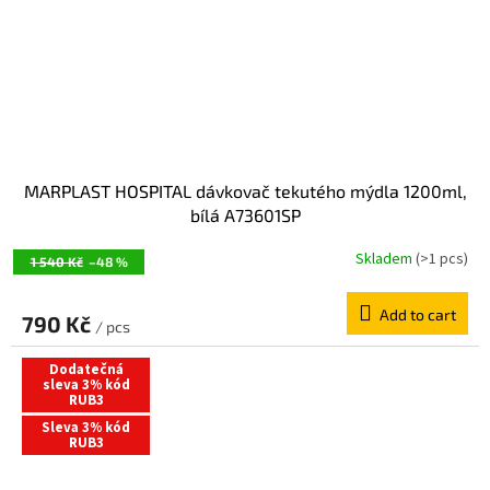
MARPLAST HOSPITAL dávkovač tekutého mýdla 1200ml,
bílá A73601SP
Skladem
(>1 pcs)
1 540 Kč
–48 %
Add to cart
790 Kč
/ pcs
Dodatečná
sleva 3% kód
RUB3
Sleva 3% kód
RUB3