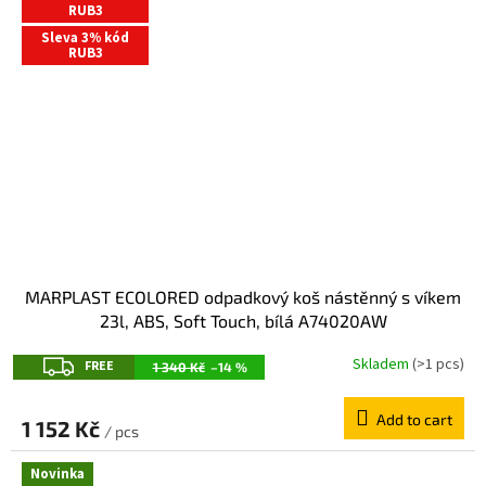
RUB3
Sleva 3% kód
RUB3
MARPLAST ECOLORED odpadkový koš nástěnný s víkem
23l, ABS, Soft Touch, bílá A74020AW
F
Skladem
(>1 pcs)
FREE
1 340 Kč
–14 %
R
Add to cart
E
1 152 Kč
/ pcs
E
Novinka