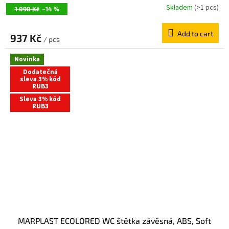
Skladem
(>1 pcs)
1 090 Kč
–14 %
Add to cart
937 Kč
/ pcs
Novinka
Dodatečná
sleva 3% kód
RUB3
Sleva 3% kód
RUB3
MARPLAST ECOLORED WC štětka závěsná, ABS, Soft