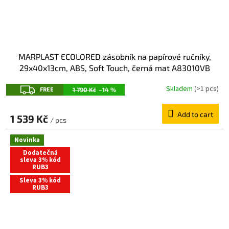
MARPLAST ECOLORED zásobník na papírové ručníky,
29x40x13cm, ABS, Soft Touch, černá mat A83010VB
F
Skladem
(>1 pcs)
FREE
1 790 Kč
–14 %
R
Add to cart
E
1 539 Kč
/ pcs
E
Novinka
Dodatečná
sleva 3% kód
RUB3
Sleva 3% kód
RUB3