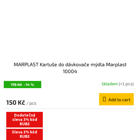
MARPLAST Kartuše do dávkovače mýdla Marplast
10004
Skladem
(>1 pcs)
175 Kč
–14 %
Add to cart
150 Kč
/ pcs
Dodatečná
sleva 3% kód
RUB3
Sleva 3% kód
RUB3