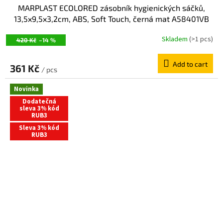
MARPLAST ECOLORED zásobník hygienických sáčků,
13,5x9,5x3,2cm, ABS, Soft Touch, černá mat A58401VB
Skladem
(>1 pcs)
420 Kč
–14 %
Add to cart
361 Kč
/ pcs
Novinka
Dodatečná
sleva 3% kód
RUB3
Sleva 3% kód
RUB3