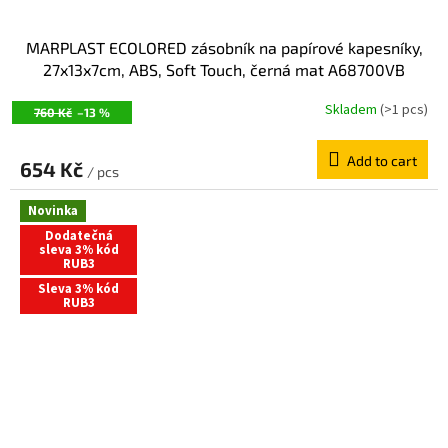
MARPLAST ECOLORED zásobník na papírové kapesníky,
27x13x7cm, ABS, Soft Touch, černá mat A68700VB
Skladem
(>1 pcs)
760 Kč
–13 %
Add to cart
654 Kč
/ pcs
Novinka
Dodatečná
sleva 3% kód
RUB3
Sleva 3% kód
RUB3