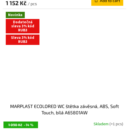
Add to cart
E
1 152 Kč
/ pcs
E
Novinka
Dodatečná
sleva 3% kód
RUB3
Sleva 3% kód
RUB3
MARPLAST ECOLORED WC štětka závěsná, ABS, Soft
Touch, bílá A65801AW
Skladem
(>1 pcs)
1 090 Kč
–14 %