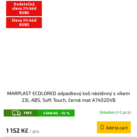
Dodatečná
sleva 3% kód
RUB3
Sleva 3% kód
RUB3
MARPLAST ECOLORED odpadkový koš nástěnný s víkem
23l, ABS, Soft Touch, černá mat A74020VB
F
Skladem
(>1 pcs)
FREE
1 340 Kč
–14 %
R
Add to cart
E
1 152 Kč
/ pcs