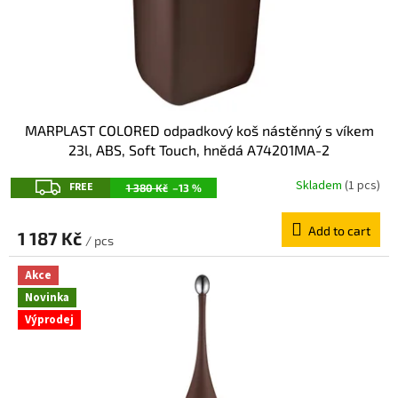
MARPLAST COLORED odpadkový koš nástěnný s víkem
23l, ABS, Soft Touch, hnědá A74201MA-2
F
Skladem
(1 pcs)
FREE
1 380 Kč
–13 %
R
Add to cart
E
1 187 Kč
/ pcs
E
Akce
Novinka
Výprodej