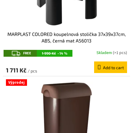
u
c
t
s
MARPLAST COLORED koupelnová stolička 37x39x37cm,
ABS, černá mat A56013
F
Skladem
(>1 pcs)
FREE
1 990 Kč
–14 %
R
Add to cart
E
1 711 Kč
/ pcs
E
Výprodej