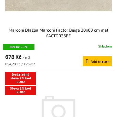
u
c
t
s
Marconi Dlažba Marconi Factor Beige 30x60 cm mat
FACTOR36BE
Skladem
699 Kč
–3 %
678 Kč
/ m2
Add to cart
Measure
854,28 Kč / 1.26 m2
price:
Dodatečná
sleva 2% kód
RUB2
Sleva 2% kód
RUB2