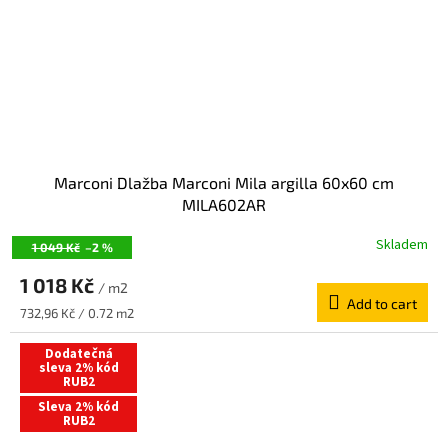
Marconi Dlažba Marconi Mila argilla 60x60 cm
MILA602AR
Skladem
1 049 Kč
–2 %
1 018 Kč
/ m2
Add to cart
Measure
732,96 Kč / 0.72 m2
price:
Dodatečná
sleva 2% kód
RUB2
Sleva 2% kód
RUB2