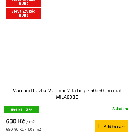
RUB2
Sleva 2% kód
RUB2
Marconi Dlažba Marconi Mila beige 60x60 cm mat
MILA60BE
Skladem
649 Kč
–2 %
630 Kč
/ m2
Add to cart
Measure
680,40 Kč / 1.08 m2
price: