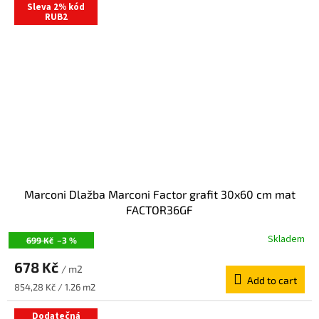
Sleva 2% kód
RUB2
Marconi Dlažba Marconi Factor grafit 30x60 cm mat
FACTOR36GF
Skladem
699 Kč
–3 %
678 Kč
/ m2
Add to cart
Measure
854,28 Kč / 1.26 m2
price:
Dodatečná