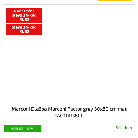
price:
Dodatečná
sleva 2% kód
RUB2
Sleva 2% kód
RUB2
Marconi Dlažba Marconi Factor grey 30x60 cm mat
FACTOR36GR
Skladem
699 Kč
–3 %