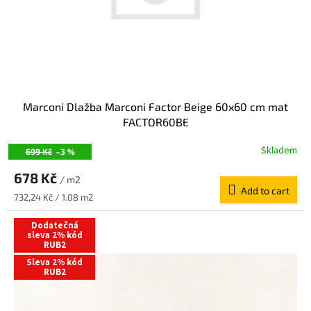
Marconi Dlažba Marconi Factor Beige 60x60 cm mat
FACTOR60BE
Skladem
699 Kč
–3 %
678 Kč
/ m2
Add to cart
Measure
732,24 Kč / 1.08 m2
price:
Dodatečná
sleva 2% kód
RUB2
Sleva 2% kód
RUB2