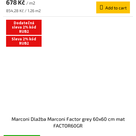
678 Kč
/ m2
Add to cart
Measure
854,28 Kč / 1.26 m2
price:
Dodatečná
sleva 2% kód
RUB2
Sleva 2% kód
RUB2
Marconi Dlažba Marconi Factor grey 60x60 cm mat
FACTOR60GR