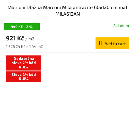
Marconi Dlažba Marconi Mila antracite 60x120 cm mat
MILA612AN
Skladem
949 Kč
–2 %
921 Kč
/ m2
Add to cart
Measure
1 326,24 Kč / 1.44 m2
price:
Dodatečná
sleva 2% kód
RUB2
Sleva 2% kód
RUB2