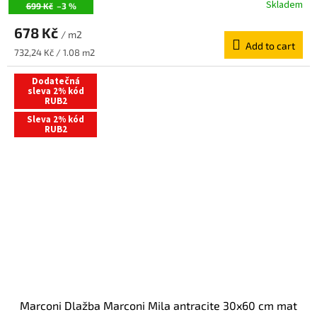
Skladem
699 Kč
–3 %
678 Kč
/ m2
Add to cart
Measure
732,24 Kč / 1.08 m2
price:
Dodatečná
sleva 2% kód
RUB2
Sleva 2% kód
RUB2
Marconi Dlažba Marconi Mila antracite 30x60 cm mat