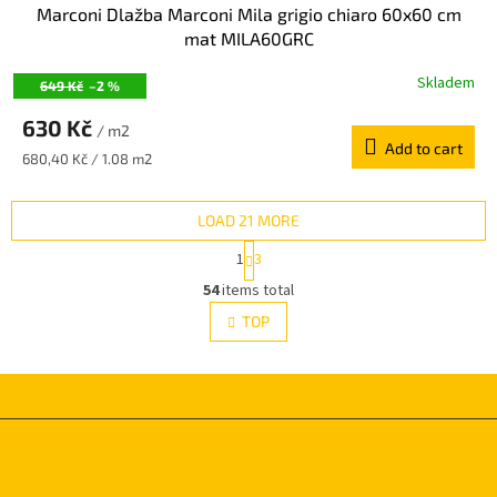
Marconi Dlažba Marconi Mila grigio chiaro 60x60 cm
mat MILA60GRC
Skladem
649 Kč
–2 %
630 Kč
/ m2
Add to cart
Measure
680,40 Kč / 1.08 m2
price:
LOAD 21 MORE
P
1
3
a
L
g
54
items total
i
i
s
TOP
n
t
a
i
t
i
n
o
g
n
c
F
o
o
n
o
t