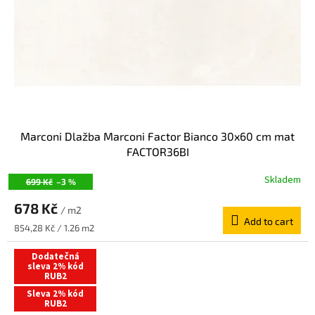
Marconi Dlažba Marconi Factor Bianco 30x60 cm mat
FACTOR36BI
Skladem
699 Kč
–3 %
678 Kč
/ m2
Add to cart
Measure
854,28 Kč / 1.26 m2
price:
Dodatečná
sleva 2% kód
RUB2
Sleva 2% kód
RUB2