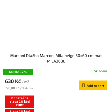
Marconi Dlažba Marconi Mila beige 30x60 cm mat
MILA36BE
Skladem
649 Kč
–2 %
630 Kč
/ m2
Add to cart
Measure
793,80 Kč / 1.26 m2
price:
Dodatečná
sleva 2% kód
RUB2
Sleva 2% kód