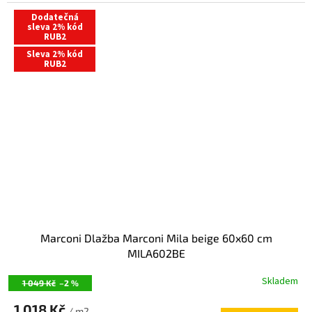
Dodatečná
sleva 2% kód
RUB2
Sleva 2% kód
RUB2
Marconi Dlažba Marconi Mila beige 60x60 cm
MILA602BE
Skladem
1 049 Kč
–2 %
1 018 Kč
/ m2