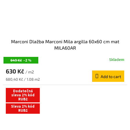
Marconi Dlažba Marconi Mila argilla 60x60 cm mat
MILA60AR
Skladem
649 Kč
–2 %
630 Kč
/ m2
Add to cart
Measure
680,40 Kč / 1.08 m2
price:
Dodatečná
sleva 2% kód
RUB2
Sleva 2% kód
RUB2