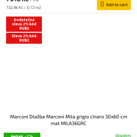
Add to cart
Measure
732,96 Kč / 0.72 m2
price:
Dodatečná
sleva 2% kód
RUB2
Sleva 2% kód
RUB2
Marconi Dlažba Marconi Mila grigio chiaro 30x60 cm
mat MILA36GRC
Skladem
649 Kč
–2 %