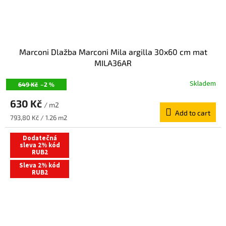
Marconi Dlažba Marconi Mila argilla 30x60 cm mat
MILA36AR
Skladem
649 Kč
–2 %
630 Kč
/ m2
Add to cart
Measure
793,80 Kč / 1.26 m2
price:
Dodatečná
sleva 2% kód
RUB2
Sleva 2% kód
RUB2