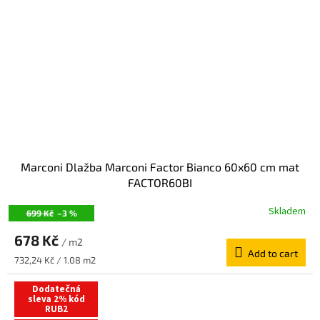
Marconi Dlažba Marconi Factor Bianco 60x60 cm mat
FACTOR60BI
Skladem
699 Kč
–3 %
678 Kč
/ m2
Add to cart
Measure
732,24 Kč / 1.08 m2
price:
Dodatečná
sleva 2% kód
RUB2