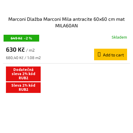
Marconi Dlažba Marconi Mila antracite 60x60 cm mat
MILA60AN
Skladem
649 Kč
–2 %
630 Kč
/ m2
Add to cart
Measure
680,40 Kč / 1.08 m2
price:
Dodatečná
sleva 2% kód
RUB2
Sleva 2% kód
RUB2