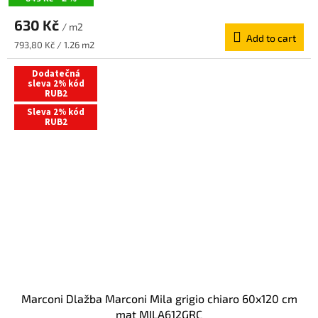
630 Kč
/ m2
Add to cart
Measure
793,80 Kč / 1.26 m2
price:
Dodatečná
sleva 2% kód
RUB2
Sleva 2% kód
RUB2
Marconi Dlažba Marconi Mila grigio chiaro 60x120 cm
mat MILA612GRC