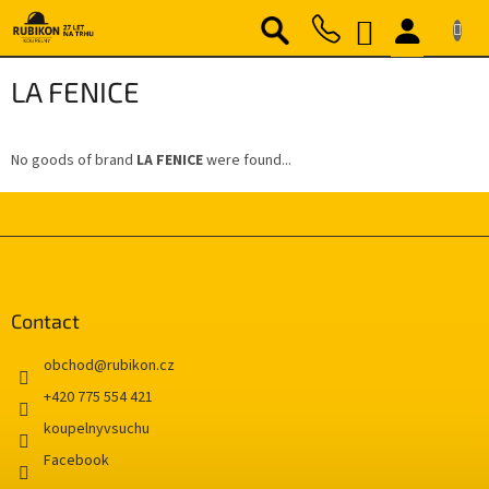
Skip
SHOPPING
to
content
CART
LA FENICE
No goods of brand
LA FENICE
were found...
F
o
o
t
Contact
e
r
obchod
@
rubikon.cz
+420 775 554 421
koupelnyvsuchu
Facebook