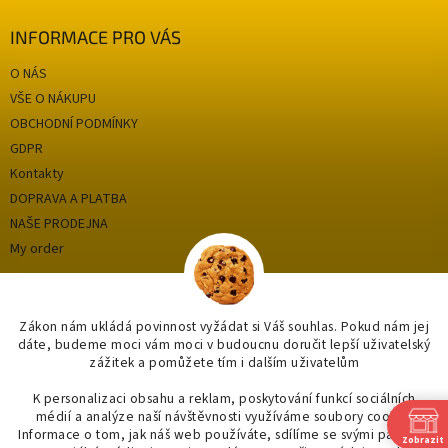
INFORMACE PRO VÁS
O NÁS
VŠE O NÁKUPU
OBCHODNÍ PODMÍNKY
GDPR
Kontakty
DOPRAVA A PLATBA
NAŠE PRODEJNA
My order
Categories
Zákon nám ukládá povinnost vyžádat si Váš souhlas. Pokud nám jej
dáte, budeme moci vám moci v budoucnu doručit lepší uživatelský
zážitek a pomůžete tím i dalším uživatelům
OUTLET až -75%
OBKLADY A DLAŽBY
K personalizaci obsahu a reklam, poskytování funkcí sociálních
médií a analýze naší návštěvnosti využíváme soubory cookie.
KOUPELNY
Informace o tom, jak náš web používáte, sdílíme se svými partnery
Zobrazit
OSVĚTLENÍ