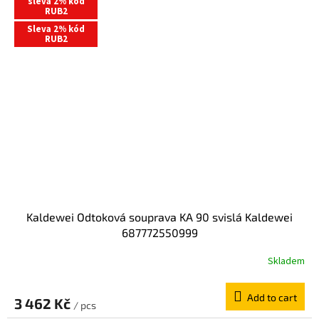
sleva 2% kód
RUB2
Sleva 2% kód
RUB2
Kaldewei Odtoková souprava KA 90 svislá Kaldewei
687772550999
Skladem
Add to cart
3 462 Kč
/ pcs