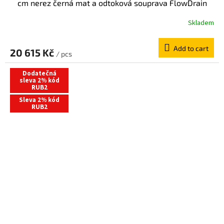
cm nerez černá mat a odtoková souprava FlowDrain
Regular 940000010676+687744800000
Skladem
Add to cart
20 615 Kč
/ pcs
Dodatečná
sleva 2% kód
RUB2
Sleva 2% kód
RUB2