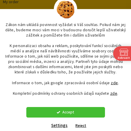
My order
Categories
Zákon nám ukládá povinnost vyžádat si Váš souhlas. Pokud nám jej
dáte, budeme moci vám moci v budoucnu doručit lepší uživatelský
zážitek a pomůžete tím i dalším uživatelům
OUTLET až -75%
OBKLADY A DLAŽBY
K personalizaci obsahu a reklam, poskytování funkcí sociálních
médií a analýze naší návštěvnosti využíváme soubory cookie.
KOUPELNY
Informace o tom, jak náš web používáte, sdílíme se svými partnery
Zobrazit
OSVĚTLENÍ
pro sociální média, inzerci a analýzy. Partneři tyto údaje mohou
SAPHO
zkombinovat s dalšími informacemi, které jste jim poskytli nebo
které získali v důsledku toho, že používáte jejich služby.
Informace o tom, jak google zpracovává osobní údaje
zde
.
Kompletní podmínky ochrany osobních údajů najdete
zde
.
Created by Shoptet
Accept
Copyright 2026
"OBKLADYADLAZBY.CZ"
. All rights reserved.
Edit
cookie settings
Settings
Reject
Spojova