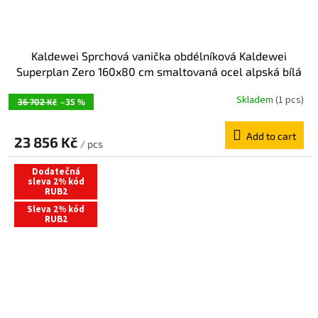
Kaldewei Sprchová vanička obdélníková Kaldewei
Superplan Zero 160x80 cm smaltovaná ocel alpská bílá
359800010001
Skladem
(1 pcs)
36 702 Kč
–35 %
Add to cart
23 856 Kč
/ pcs
Dodatečná
sleva 2% kód
RUB2
Sleva 2% kód
RUB2