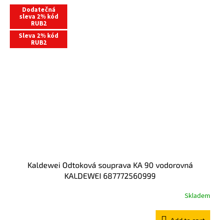
Dodatečná
sleva 2% kód
RUB2
Sleva 2% kód
RUB2
Kaldewei Odtoková souprava KA 90 vodorovná
KALDEWEI 687772560999
Skladem