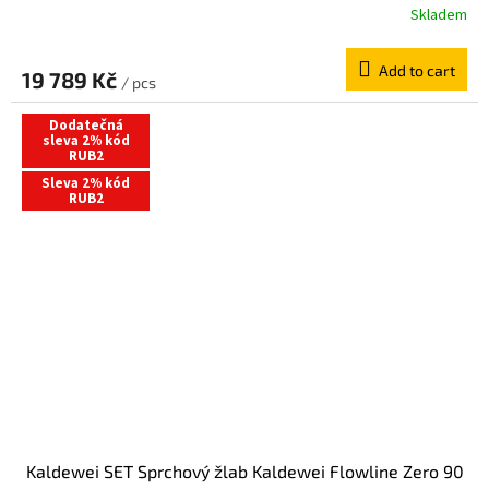
Skladem
Add to cart
19 789 Kč
/ pcs
Dodatečná
sleva 2% kód
RUB2
Sleva 2% kód
RUB2
Kaldewei SET Sprchový žlab Kaldewei Flowline Zero 90