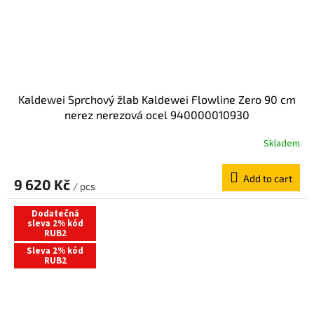
Kaldewei Sprchový žlab Kaldewei Flowline Zero 90 cm
nerez nerezová ocel 940000010930
Skladem
Add to cart
9 620 Kč
/ pcs
Dodatečná
sleva 2% kód
RUB2
Sleva 2% kód
RUB2