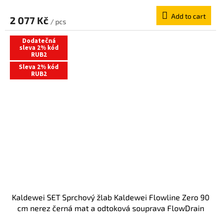
Add to cart
2 077 Kč
/ pcs
Dodatečná
sleva 2% kód
RUB2
Sleva 2% kód
RUB2
Kaldewei SET Sprchový žlab Kaldewei Flowline Zero 90
cm nerez černá mat a odtoková souprava FlowDrain
Flat 940000010676+687744810000