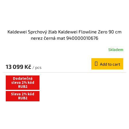
Kaldewei Sprchový žlab Kaldewei Flowline Zero 90 cm
nerez černá mat 940000010676
Skladem
Add to cart
13 099 Kč
/ pcs
Dodatečná
sleva 2% kód
RUB2
Sleva 2% kód
RUB2