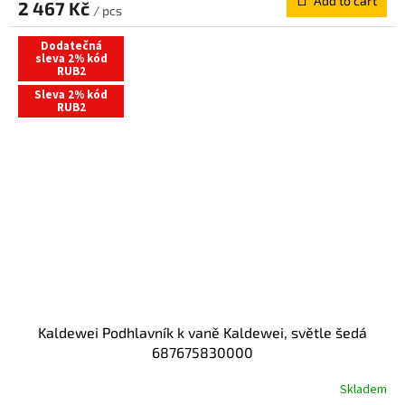
Add to cart
2 467 Kč
/ pcs
Dodatečná
sleva 2% kód
RUB2
Sleva 2% kód
RUB2
Kaldewei Podhlavník k vaně Kaldewei, světle šedá
687675830000
Skladem