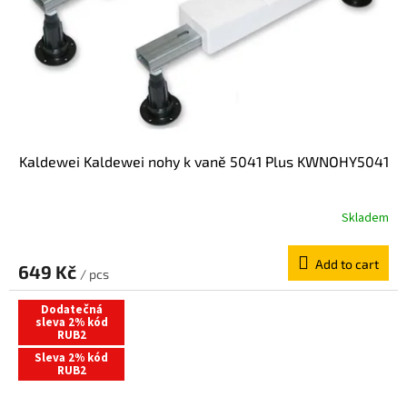
Kaldewei Kaldewei nohy k vaně 5041 Plus KWNOHY5041
Skladem
Add to cart
649 Kč
/ pcs
Dodatečná
sleva 2% kód
RUB2
Sleva 2% kód
RUB2