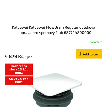
u
c
t
s
Kaldewei Kaldewei FlowDrain Regular odtoková
souprava pro sprchový žlab 687744800000
Skladem
Add to cart
4 879 Kč
/ pcs
Dodatečná
sleva 2% kód
RUB2
Sleva 2% kód
RUB2