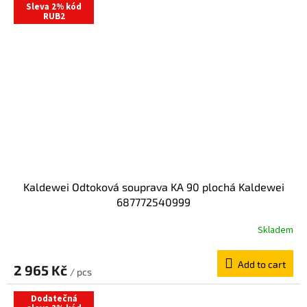
Sleva 2% kód
RUB2
Kaldewei Odtoková souprava KA 90 plochá Kaldewei
687772540999
Skladem
Add to cart
2 965 Kč
/ pcs
Dodatečná