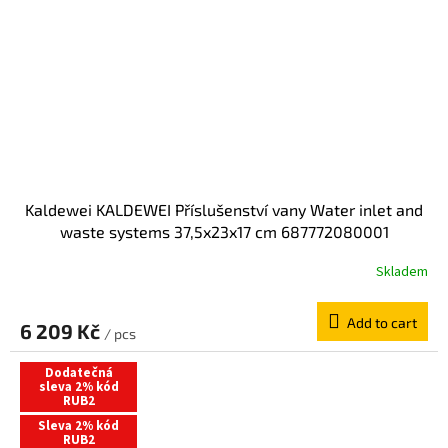
Kaldewei KALDEWEI Příslušenství vany Water inlet and
waste systems 37,5x23x17 cm 687772080001
Skladem
Add to cart
6 209 Kč
/ pcs
Dodatečná
sleva 2% kód
RUB2
Sleva 2% kód
RUB2