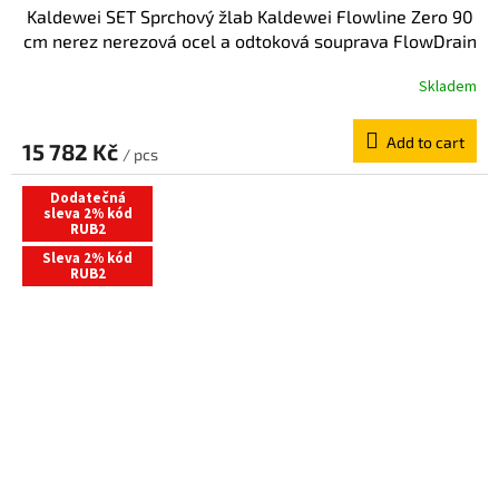
Kaldewei SET Sprchový žlab Kaldewei Flowline Zero 90
cm nerez nerezová ocel a odtoková souprava FlowDrain
Flat 940000010930+687744810000
Skladem
Add to cart
15 782 Kč
/ pcs
Dodatečná
sleva 2% kód
RUB2
Sleva 2% kód
RUB2