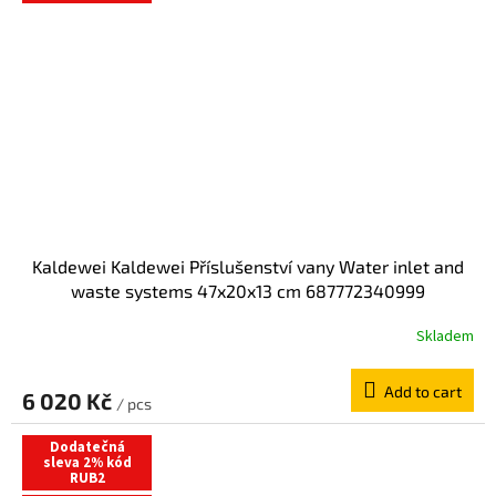
Kaldewei Kaldewei Příslušenství vany Water inlet and
waste systems 47x20x13 cm 687772340999
Skladem
Add to cart
6 020 Kč
/ pcs
Dodatečná
sleva 2% kód
RUB2