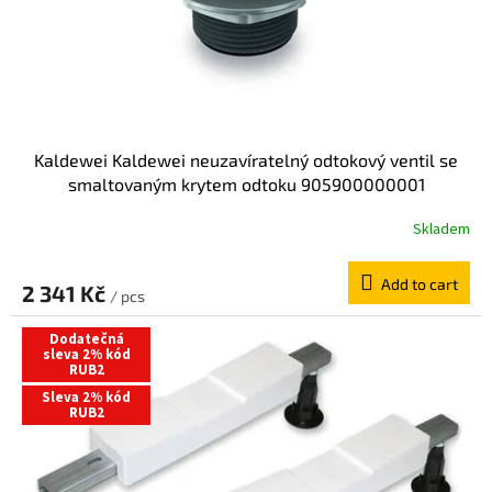
Kaldewei Kaldewei neuzavíratelný odtokový ventil se
smaltovaným krytem odtoku 905900000001
Skladem
Add to cart
2 341 Kč
/ pcs
Dodatečná
sleva 2% kód
RUB2
Sleva 2% kód
RUB2