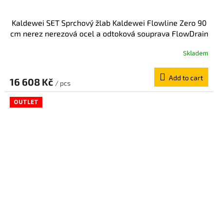
Kaldewei SET Sprchový žlab Kaldewei Flowline Zero 90
cm nerez nerezová ocel a odtoková souprava FlowDrain
Regular 940000010930+687744800000
Skladem
Add to cart
16 608 Kč
/ pcs
OUTLET