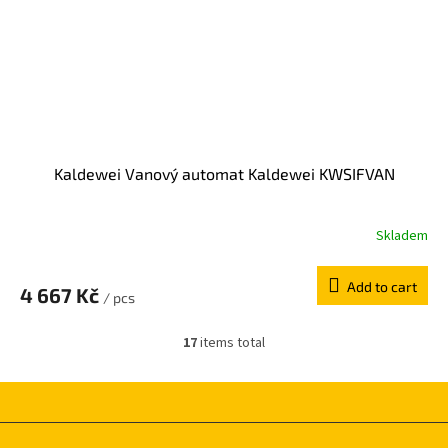
Kaldewei Vanový automat Kaldewei KWSIFVAN
Skladem
Add to cart
4 667 Kč
/ pcs
17
items total
L
i
s
t
i
F
n