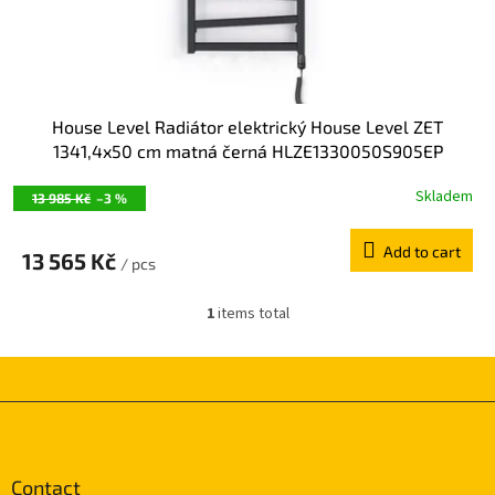
u
c
t
s
House Level Radiátor elektrický House Level ZET
1341,4x50 cm matná černá HLZE1330050S905EP
Skladem
13 985 Kč
–3 %
Add to cart
13 565 Kč
/ pcs
1
items total
L
i
s
t
i
F
n
o
g
o
c
t
Contact
o