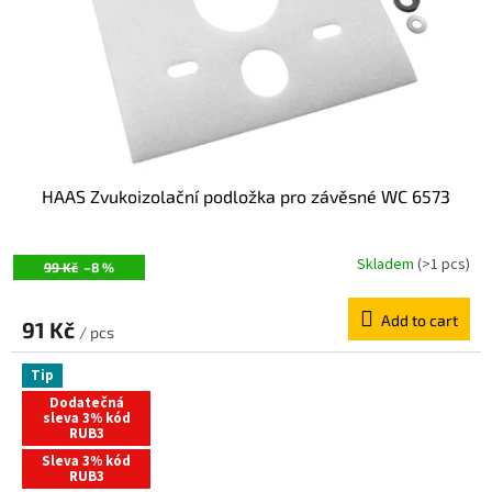
HAAS Zvukoizolační podložka pro závěsné WC 6573
Skladem
(>1 pcs)
99 Kč
–8 %
Add to cart
91 Kč
/ pcs
Tip
Dodatečná
sleva 3% kód
RUB3
Sleva 3% kód
RUB3