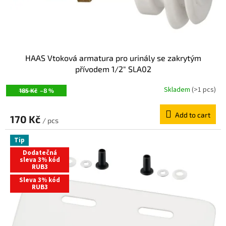
u
c
t
s
HAAS Vtoková armatura pro urinály se zakrytým
přívodem 1/2" SLA02
Skladem
(>1 pcs)
185 Kč
–8 %
Add to cart
170 Kč
/ pcs
Tip
Dodatečná
sleva 3% kód
RUB3
Sleva 3% kód
RUB3