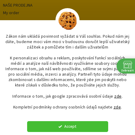
NAŠE PRODEJNA
My order
Categories
Zákon nám ukládá povinnost vyžádat si Váš souhlas. Pokud nám jej
dáte, budeme moci vám moci v budoucnu doručit lepší uživatelský
zážitek a pomůžete tím i dalším uživatelům
OUTLET až -75%
OBKLADY A DLAŽBY
K personalizaci obsahu a reklam, poskytování funkcí sociálních
médií a analýze naší návštěvnosti využíváme soubory cookie.
KOUPELNY
Informace o tom, jak náš web používáte, sdílíme se svými partnery
Zobrazit
OSVĚTLENÍ
pro sociální média, inzerci a analýzy. Partneři tyto údaje mohou
zkombinovat s dalšími informacemi, které jste jim poskytli nebo
SAPHO
které získali v důsledku toho, že používáte jejich služby.
Informace o tom, jak google zpracovává osobní údaje
zde
.
Kompletní podmínky ochrany osobních údajů najdete
zde
.
Created by Shoptet
Accept
Copyright 2026
"OBKLADYADLAZBY.CZ"
. All rights reserved.
Edit