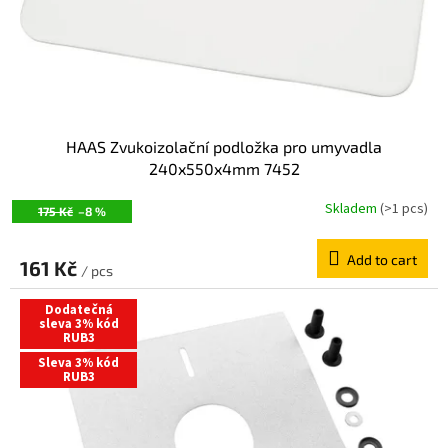
HAAS Zvukoizolační podložka pro umyvadla
240x550x4mm 7452
Skladem
(>1 pcs)
175 Kč
–8 %
Add to cart
161 Kč
/ pcs
Dodatečná
sleva 3% kód
RUB3
Sleva 3% kód
RUB3