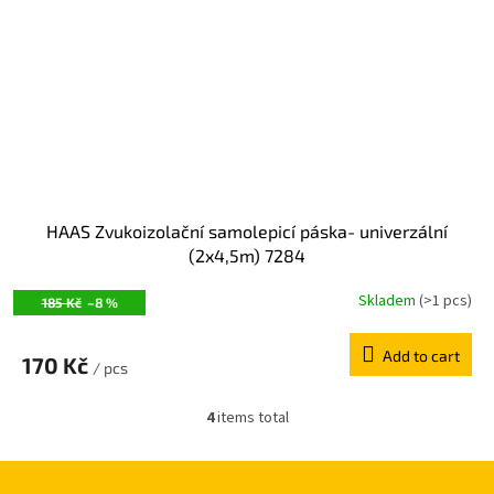
HAAS Zvukoizolační samolepicí páska- univerzální
(2x4,5m) 7284
Skladem
(>1 pcs)
185 Kč
–8 %
Add to cart
170 Kč
/ pcs
4
items total
L
i
s
t