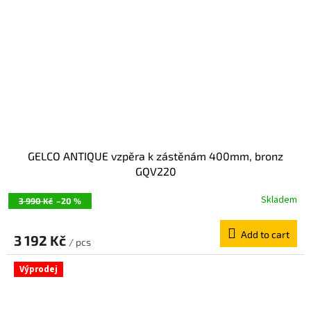
GELCO ANTIQUE vzpěra k zástěnám 400mm, bronz
GQV220
Skladem
3 990 Kč
–20 %
Add to cart
3 192 Kč
/ pcs
Výprodej