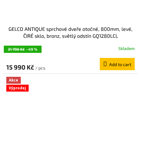
GELCO ANTIQUE sprchové dveře otočné, 800mm, levé,
ČIRÉ sklo, bronz, světlý odstín GQ1280LCL
Skladem
31 790 Kč
–49 %
Add to cart
15 990 Kč
/ pcs
Akce
Výprodej