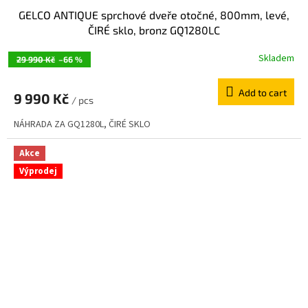
GELCO ANTIQUE sprchové dveře otočné, 800mm, levé,
ČIRÉ sklo, bronz GQ1280LC
Skladem
29 990 Kč
–66 %
Add to cart
9 990 Kč
/ pcs
NÁHRADA ZA GQ1280L, ČIRÉ SKLO
Akce
Výprodej