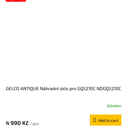
GELCO ANTIQUE Náhradní sklo pro GQ5210C NDGQ5210C
Skladem
Add to cart
4 990 Kč
/ pcs