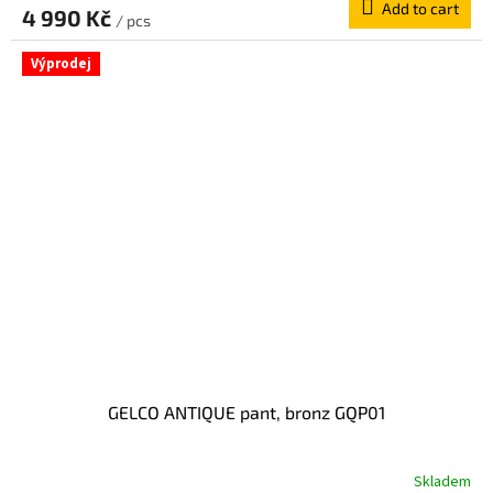
Add to cart
4 990 Kč
/ pcs
Výprodej
GELCO ANTIQUE pant, bronz GQP01
Skladem