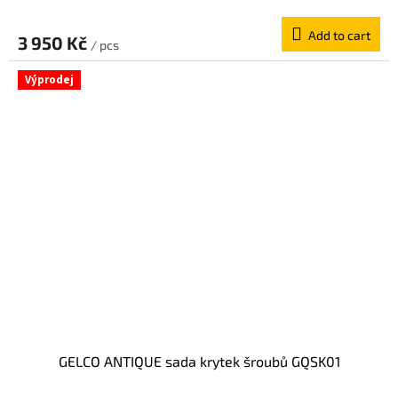
Add to cart
3 950 Kč
/ pcs
Výprodej
GELCO ANTIQUE sada krytek šroubů GQSK01