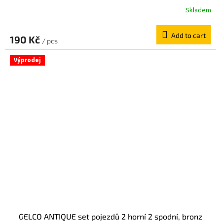
Skladem
Add to cart
190 Kč
/ pcs
Výprodej
GELCO ANTIQUE set pojezdů 2 horní 2 spodní, bronz