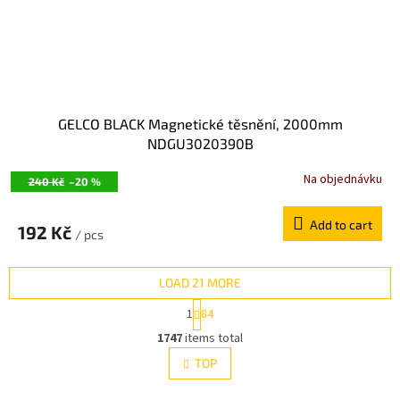
GELCO BLACK Magnetické těsnění, 2000mm
NDGU3020390B
Na objednávku
240 Kč
–20 %
Add to cart
192 Kč
/ pcs
LOAD 21 MORE
P
1
84
a
L
g
1747
items total
i
i
s
TOP
n
t
a
i
t