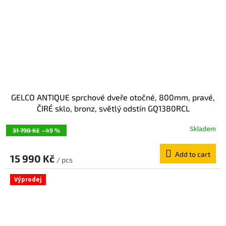
GELCO ANTIQUE sprchové dveře otočné, 800mm, pravé,
ČIRÉ sklo, bronz, světlý odstín GQ1380RCL
Skladem
31 790 Kč
–49 %
Add to cart
15 990 Kč
/ pcs
Výprodej