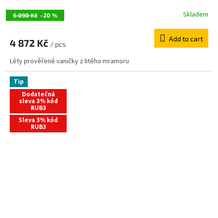
Skladem
6 090 Kč
–20 %
Add to cart
4 872 Kč
/ pcs
Léty prověřené vaničky z litého mramoru
Tip
Dodatečná
sleva 3% kód
RUB3
Sleva 3% kód
RUB3