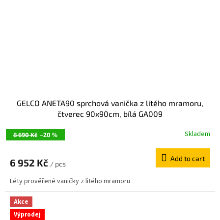
GELCO ANETA90 sprchová vanička z litého mramoru,
čtverec 90x90cm, bílá GA009
Skladem
8 690 Kč
–20 %
Add to cart
6 952 Kč
/ pcs
Léty prověřené vaničky z litého mramoru
Akce
Výprodej