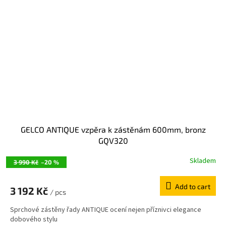
GELCO ANTIQUE vzpěra k zástěnám 600mm, bronz
GQV320
Skladem
3 990 Kč
–20 %
Add to cart
3 192 Kč
/ pcs
Sprchové zástěny řady ANTIQUE ocení nejen příznivci elegance
dobového stylu