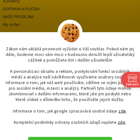
Kontakty
DOPRAVA A PLATBA
NAŠE PRODEJNA
My order
Categories
Zákon nám ukládá povinnost vyžádat si Váš souhlas. Pokud nám jej
dáte, budeme moci vám moci v budoucnu doručit lepší uživatelský
zážitek a pomůžete tím i dalším uživatelům
OUTLET až -75%
OBKLADY A DLAŽBY
K personalizaci obsahu a reklam, poskytování funkcí sociálních
médií a analýze naší návštěvnosti využíváme soubory cookie.
KOUPELNY
Informace o tom, jak náš web používáte, sdílíme se svými partnery
Zobrazit
OSVĚTLENÍ
pro sociální média, inzerci a analýzy. Partneři tyto údaje mohou
zkombinovat s dalšími informacemi, které jste jim poskytli nebo
SAPHO
které získali v důsledku toho, že používáte jejich služby.
Informace o tom, jak google zpracovává osobní údaje
zde
.
Kompletní podmínky ochrany osobních údajů najdete
zde
.
Created by Shoptet