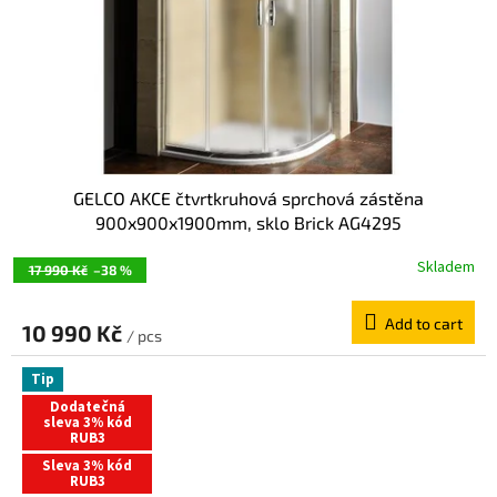
GELCO AKCE čtvrtkruhová sprchová zástěna
900x900x1900mm, sklo Brick AG4295
Skladem
17 990 Kč
–38 %
Add to cart
10 990 Kč
/ pcs
Tip
Dodatečná
sleva 3% kód
RUB3
Sleva 3% kód
RUB3