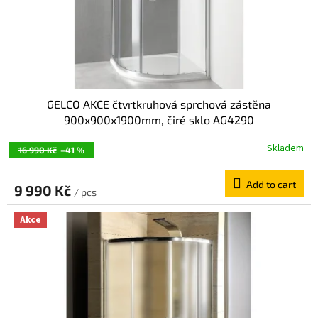
GELCO AKCE čtvrtkruhová sprchová zástěna
900x900x1900mm, čiré sklo AG4290
Skladem
16 990 Kč
–41 %
Add to cart
9 990 Kč
/ pcs
Akce