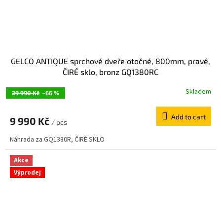
GELCO ANTIQUE sprchové dveře otočné, 800mm, pravé,
ČIRÉ sklo, bronz GQ1380RC
Skladem
29 990 Kč
–66 %
Add to cart
9 990 Kč
/ pcs
Náhrada za GQ1380R, ČIRÉ SKLO
Akce
Výprodej