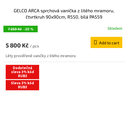
GELCO ARCA sprchová vanička z litého mramoru,
čtvrtkruh 90x90cm, R550, bílá PA559
Skladem
7 250 Kč
–20 %
Add to cart
5 800 Kč
/ pcs
Léty prověřené vaničky z litého mramoru
Dodatečná
sleva 3% kód
RUB3
Sleva 3% kód
RUB3