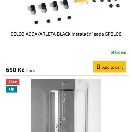
u
c
t
s
GELCO AGGA/ARLETA BLACK instalační sada SPBL06
Skladem
Add to cart
650 Kč
/ pcs
Akce
Tip