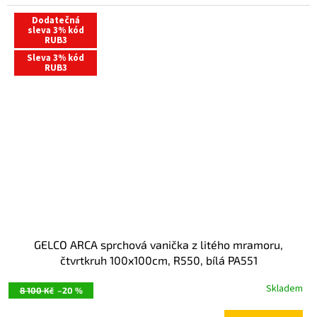
Dodatečná
sleva 3% kód
RUB3
Sleva 3% kód
RUB3
GELCO ARCA sprchová vanička z litého mramoru,
čtvrtkruh 100x100cm, R550, bílá PA551
Skladem
8 100 Kč
–20 %