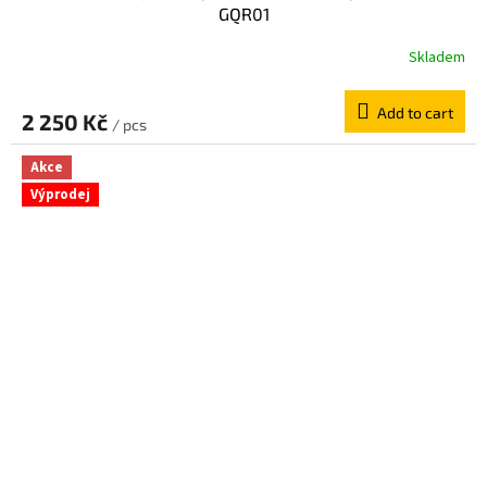
GQR01
Skladem
Add to cart
2 250 Kč
/ pcs
Akce
Výprodej