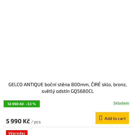
GELCO ANTIQUE boční stěna 800mm, ČIRÉ sklo, bronz,
světlý odstín GQ5680CL
Skladem
12 990 Kč
–53 %
Add to cart
5 990 Kč
/ pcs
Výprodej