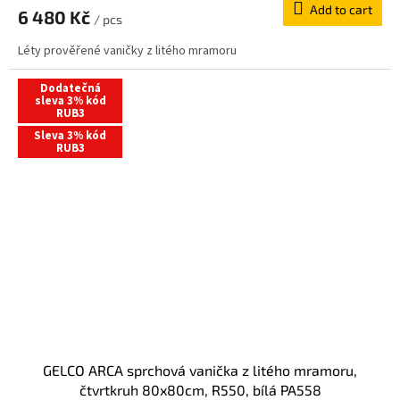
Add to cart
6 480 Kč
/ pcs
Léty prověřené vaničky z litého mramoru
Dodatečná
sleva 3% kód
RUB3
Sleva 3% kód
RUB3
GELCO ARCA sprchová vanička z litého mramoru,
čtvrtkruh 80x80cm, R550, bílá PA558