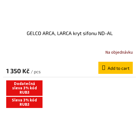
GELCO ARCA, LARCA kryt sifonu ND-AL
Na objednávku
Add to cart
1 350 Kč
/ pcs
Dodatečná
sleva 3% kód
RUB3
Sleva 3% kód
RUB3