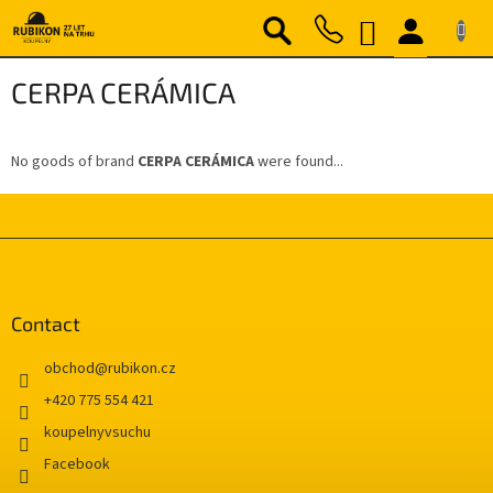
Skip
SHOPPING
to
content
CART
CERPA CERÁMICA
No goods of brand
CERPA CERÁMICA
were found...
F
o
o
t
Contact
e
r
obchod
@
rubikon.cz
+420 775 554 421
koupelnyvsuchu
Facebook