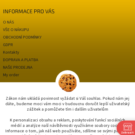
INFORMACE PRO VÁS
O NÁS
VŠE O NÁKUPU
OBCHODNÍ PODMÍNKY
GDPR
Kontakty
DOPRAVA A PLATBA
NAŠE PRODEJNA
My order
Categories
Zákon nám ukládá povinnost vyžádat si Váš souhlas. Pokud nám jej
dáte, budeme moci vám moci v budoucnu doručit lepší uživatelský
zážitek a pomůžete tím i dalším uživatelům
OUTLET až -75%
OBKLADY A DLAŽBY
K personalizaci obsahu a reklam, poskytování funkcí sociálních
médií a analýze naší návštěvnosti využíváme soubory cookie.
KOUPELNY
Informace o tom, jak náš web používáte, sdílíme se svými partnery
Zobrazit
OSVĚTLENÍ