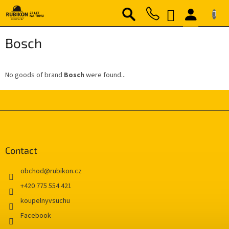
Skip
SHOPPING
to
content
CART
Bosch
No goods of brand
Bosch
were found...
F
o
o
t
Contact
e
r
obchod
@
rubikon.cz
+420 775 554 421
koupelnyvsuchu
Facebook