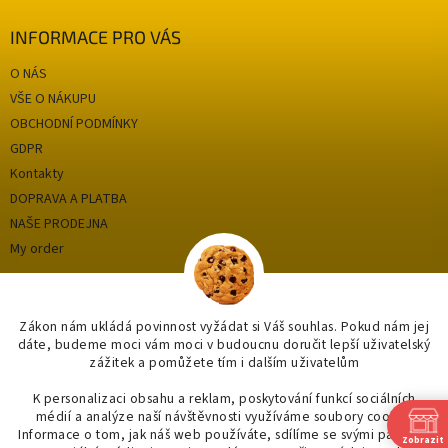
INFORMACE PRO VÁS
O NÁS
VŠE O NÁKUPU
OBCHODNÍ PODMÍNKY
GDPR
Kontakty
DOPRAVA A PLATBA
NAŠE PRODEJNA
My order
Categories
Zákon nám ukládá povinnost vyžádat si Váš souhlas. Pokud nám jej
dáte, budeme moci vám moci v budoucnu doručit lepší uživatelský
zážitek a pomůžete tím i dalším uživatelům
OUTLET až -75%
OBKLADY A DLAŽBY
K personalizaci obsahu a reklam, poskytování funkcí sociálních
médií a analýze naší návštěvnosti využíváme soubory cookie.
KOUPELNY
Informace o tom, jak náš web používáte, sdílíme se svými partnery
Zobrazit
OSVĚTLENÍ