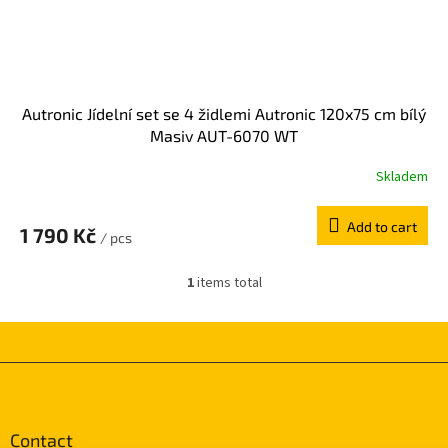
u
c
t
s
Autronic Jídelní set se 4 židlemi Autronic 120x75 cm bílý
Masiv AUT-6070 WT
Skladem
Add to cart
1 790 Kč
/ pcs
1
items total
L
i
s
t
i
F
n
o
g
o
c
t
Contact
o