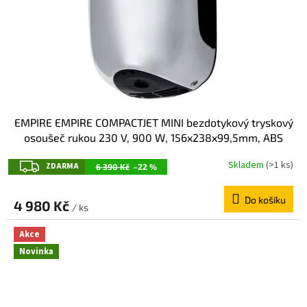
EMPIRE EMPIRE COMPACTJET MINI bezdotykový tryskový
osoušeč rukou 230 V, 900 W, 156x238x99,5mm, ABS
plast, chrom 2856
Z
Skladem
(>1 ks)
ZDARMA
6 390 Kč
–22 %
D
Do košíku
A
4 980 Kč
/ ks
R
Akce
M
Novinka
A