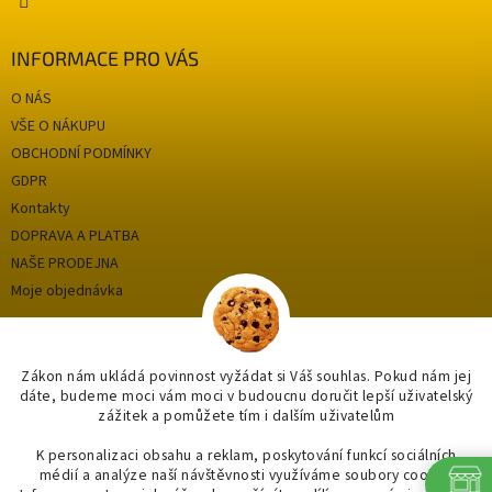
i
s
INFORMACE PRO VÁS
u
O NÁS
VŠE O NÁKUPU
OBCHODNÍ PODMÍNKY
GDPR
Kontakty
DOPRAVA A PLATBA
NAŠE PRODEJNA
Moje objednávka
Kategorie
Zákon nám ukládá povinnost vyžádat si Váš souhlas. Pokud nám jej
dáte, budeme moci vám moci v budoucnu doručit lepší uživatelský
zážitek a pomůžete tím i dalším uživatelům
OUTLET až -75%
OBKLADY A DLAŽBY
K personalizaci obsahu a reklam, poskytování funkcí sociálních
médií a analýze naší návštěvnosti využíváme soubory cookie.
KOUPELNY