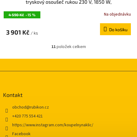
tryskový osoušeč rukou 230 V, 1850 W,
262x305x165mm, ABS plast, stříbrná mat 9813
Na objednávku
4 590 Kč
–15 %
Do košíku
3 901 Kč
/ ks
11
položek celkem
O
v
l
á
d
Z
a
á
c
p
í
a
Kontakt
p
t
r
í
v
obchod
@
rubikon.cz
k
+420 775 554 421
y
v
https://www.instagram.com/koupelnynaklic/
ý
Facebook
p