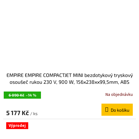
EMPIRE EMPIRE COMPACTJET MINI bezdotykový tryskový
osoušeč rukou 230 V, 900 W, 156x238xx99,5mm, ABS
plast, černá 9857
Na objednávku
6 090 Kč
–14 %
Do košíku
5 177 Kč
/ ks
Výprodej