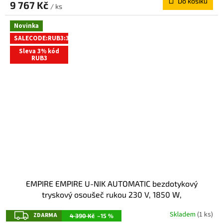
Do košíku
9 767 Kč
/ ks
Novinka
SALECODE:RUB3:3:%
Sleva 3% kód
RUB3
EMPIRE EMPIRE U-NIK AUTOMATIC bezdotykový
tryskový osoušeč rukou 230 V, 1850 W,
262x305x165mm, ABS plast, bílá 2811
Z
Skladem
(1 ks)
ZDARMA
4 390 Kč
–15 %