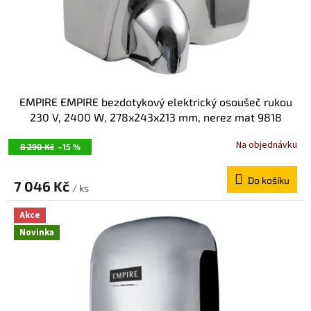
EMPIRE EMPIRE bezdotykový elektrický osoušeč rukou
230 V, 2400 W, 278x243x213 mm, nerez mat 9818
Na objednávku
8 290 Kč
–15 %
Do košíku
7 046 Kč
/ ks
Akce
Novinka