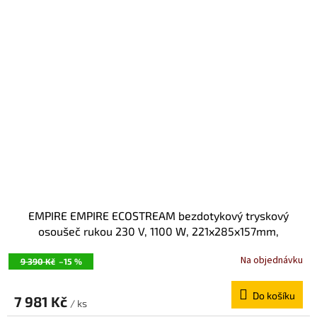
EMPIRE EMPIRE ECOSTREAM bezdotykový tryskový
osoušeč rukou 230 V, 1100 W, 221x285x157mm,
Antivandal, ALU odlitek, bílá E9840
Na objednávku
9 390 Kč
–15 %
Do košíku
7 981 Kč
/ ks