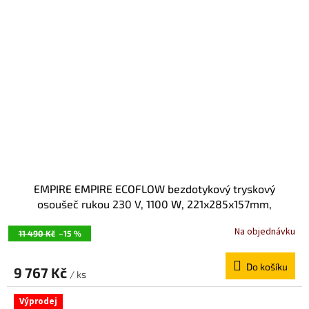
EMPIRE EMPIRE ECOFLOW bezdotykový tryskový
osoušeč rukou 230 V, 1100 W, 221x285x157mm,
Antivandal, ALU odlitek, chrom mat E9846
Na objednávku
11 490 Kč
–15 %
Do košíku
9 767 Kč
/ ks
Výprodej