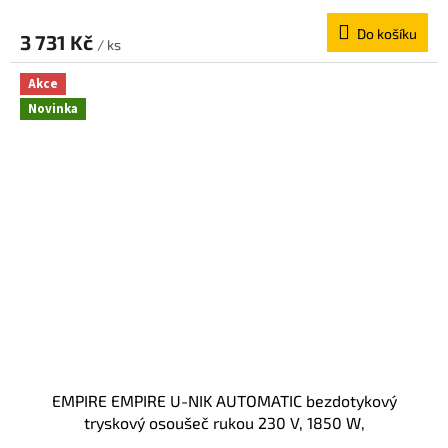
D
Do košíku
A
3 731 Kč
/ ks
R
Akce
M
Novinka
A
EMPIRE EMPIRE U-NIK AUTOMATIC bezdotykový
tryskový osoušeč rukou 230 V, 1850 W,
262x305x165mm, ABS plast, stříbrná lesk 9812