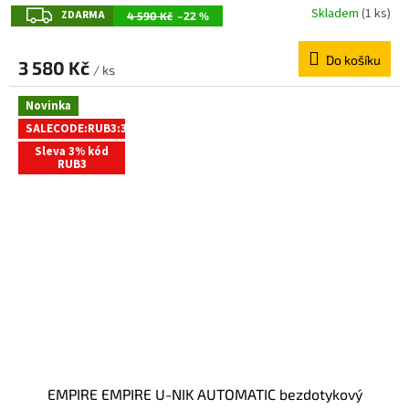
Z
Skladem
(1 ks)
ZDARMA
4 590 Kč
–22 %
D
Do košíku
A
3 580 Kč
/ ks
R
Novinka
M
SALECODE:RUB3:3:%
A
Sleva 3% kód
RUB3
EMPIRE EMPIRE U-NIK AUTOMATIC bezdotykový