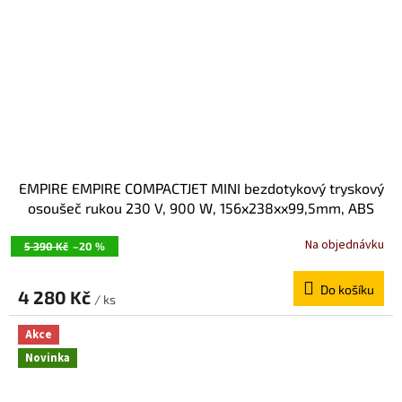
EMPIRE EMPIRE COMPACTJET MINI bezdotykový tryskový
osoušeč rukou 230 V, 900 W, 156x238xx99,5mm, ABS
plast, bílá 9855
Na objednávku
5 390 Kč
–20 %
Do košíku
4 280 Kč
/ ks
Akce
Novinka