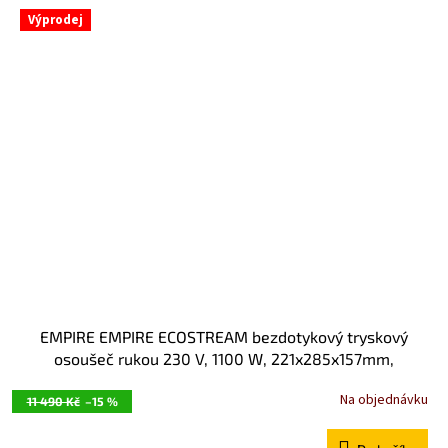
Výprodej
EMPIRE EMPIRE ECOSTREAM bezdotykový tryskový
osoušeč rukou 230 V, 1100 W, 221x285x157mm,
Antivandal, ALU odlitek,chrom mat E9842
Na objednávku
11 490 Kč
–15 %