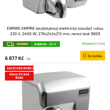
k
t
ů
EMPIRE EMPIRE bezdotykový elektrický osoušeč rukou
230 V, 2400 W, 278x243x213 mm, nerez lesk 9809
Z
Skladem
(>1 ks)
ZDARMA
8 090 Kč
–14 %
D
Do košíku
A
6 877 Kč
/ ks
R
SALECODE:RUB3:3:%
M
Sleva 3% kód
A
RUB3