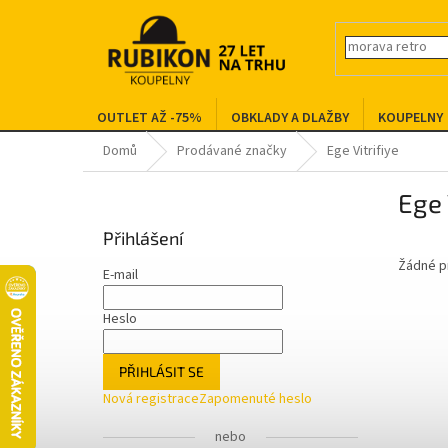
Přejít
na
obsah
OUTLET AŽ -75%
OBKLADY A DLAŽBY
KOUPELNY
Domů
Prodávané značky
Ege Vitrifiye
P
Ege 
o
s
Přihlášení
t
Žádné p
r
E-mail
a
n
Heslo
n
í
PŘIHLÁSIT SE
p
Nová registrace
Zapomenuté heslo
a
n
nebo
e