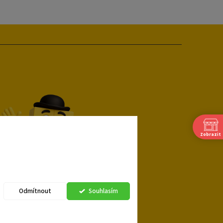
Zobrazit
Odmítnout
Souhlasím