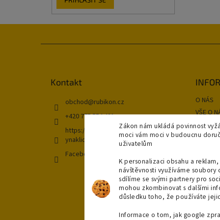
Z
á
p
a
Kontakt
INFOR
t
O NÁS
í
obchod
@
rubikon.cz
VŠE O N
+420 775 554 421
OBCHOD
Zákon nám ukládá povinnost vyžá
https://www.instagram.com/koupeln
moci vám moci v budoucnu doručit
GDPR
ynaklic/
uživatelům
Kontakt
Facebook
K personalizaci obsahu a reklam, 
DOPRAV
návštěvnosti využíváme soubory 
NAŠE P
sdílíme se svými partnery pro soci
Moje ob
mohou zkombinovat s dalšími infor
důsledku toho, že používáte jejic
Informace o tom, jak google zpr