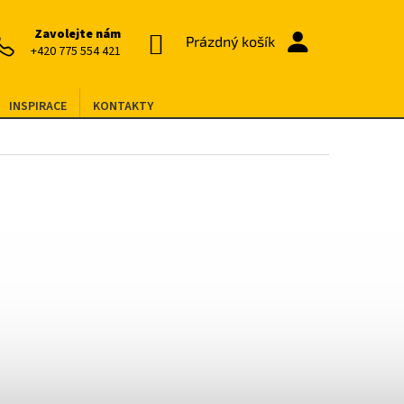
Zavolejte nám
NÁKUPNÍ
Prázdný košík
+420 775 554 421
KOŠÍK
INSPIRACE
KONTAKTY