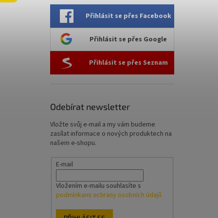
l
Přihlásit se přes Facebook
Přihlásit se přes Google
Přihlásit se přes Seznam
Odebírat newsletter
Vložte svůj e-mail a my vám budeme
zasílat informace o nových produktech na
našem e-shopu.
E-mail
Vložením e-mailu souhlasíte s
podmínkami ochrany osobních údajů
PŘIHLÁSIT SE