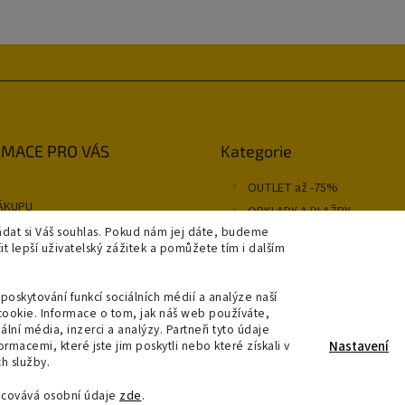
Přeskočit
MACE PRO VÁS
Kategorie
kategorie
OUTLET až -75%
ÁKUPU
OBKLADY A DLAŽBY
NÍ PODMÍNKY
dat si Váš souhlas. Pokud nám jej dáte, budeme
KOUPELNY
 lepší uživatelský zážitek a pomůžete tím i dalším
OSVĚTLENÍ
y
SAPHO
poskytování funkcí sociálních médií a analýze naší
A A PLATBA
cookie. Informace o tom, jak náš web používáte,
RODEJNA
ální média, inzerci a analýzy. Partneři tyto údaje
jednávka
macemi, které jste jim poskytli nebo které získali v
Nastavení
h služby.
acovává osobní údaje
zde
.