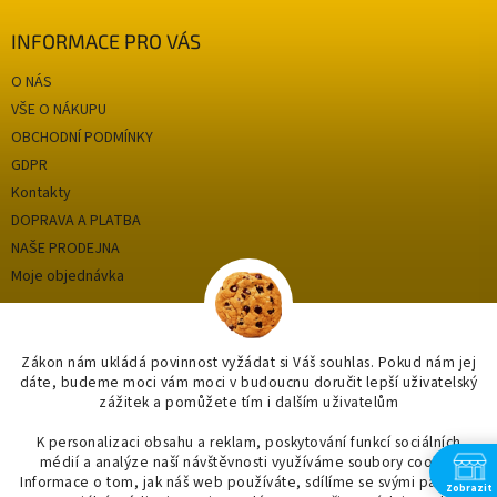
INFORMACE PRO VÁS
O NÁS
VŠE O NÁKUPU
OBCHODNÍ PODMÍNKY
GDPR
Kontakty
DOPRAVA A PLATBA
NAŠE PRODEJNA
Moje objednávka
Kategorie
Zákon nám ukládá povinnost vyžádat si Váš souhlas. Pokud nám jej
dáte, budeme moci vám moci v budoucnu doručit lepší uživatelský
zážitek a pomůžete tím i dalším uživatelům
OUTLET až -75%
OBKLADY A DLAŽBY
K personalizaci obsahu a reklam, poskytování funkcí sociálních
médií a analýze naší návštěvnosti využíváme soubory cookie.
KOUPELNY
Informace o tom, jak náš web používáte, sdílíme se svými partnery
Zobrazit
OSVĚTLENÍ