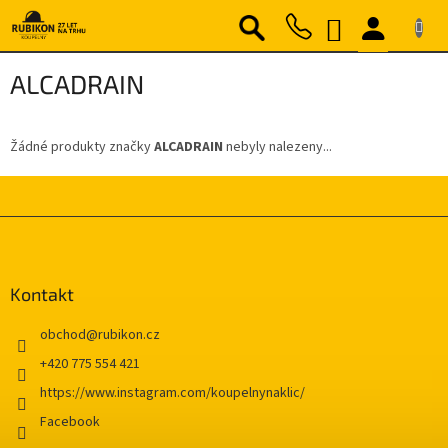
Přejít
NÁKUPNÍ
na
obsah
KOŠÍK
ALCADRAIN
Žádné produkty značky
ALCADRAIN
nebyly nalezeny...
Z
á
p
a
Kontakt
t
í
obchod
@
rubikon.cz
+420 775 554 421
https://www.instagram.com/koupelnynaklic/
Facebook